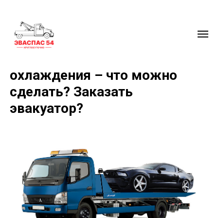
Потек радиатор в дороге или
лопнул патрубок системы
охлаждения – что можно
сделать? Заказать
эвакуатор?